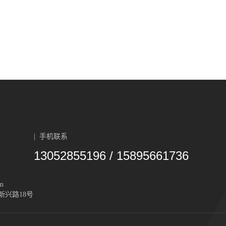
| 手机联系
13052855196 / 15895661736
m
兴路18号