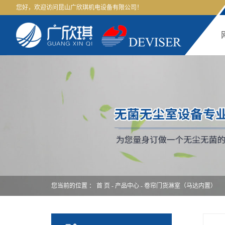
您好，欢迎访问昆山广欣琪机电设备有限公司！
您当前的位置 ：
首 页
-
产品中心
-
卷帘门货淋室（马达内置）